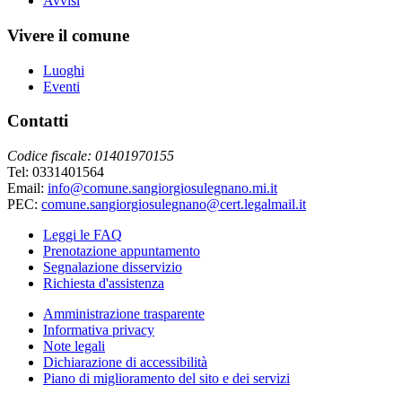
Avvisi
Vivere il comune
Luoghi
Eventi
Contatti
Codice fiscale: 01401970155
Tel: 0331401564
Email:
info@comune.sangiorgiosulegnano.mi.it
PEC:
comune.sangiorgiosulegnano@cert.legalmail.it
Leggi le FAQ
Prenotazione appuntamento
Segnalazione disservizio
Richiesta d'assistenza
Amministrazione trasparente
Informativa privacy
Note legali
Dichiarazione di accessibilità
Piano di miglioramento del sito e dei servizi